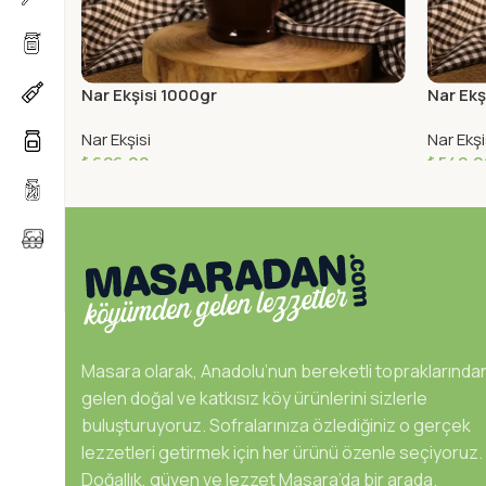
Nar Ekşisi 1000gr
Nar Ekş
Nar Ekşisi
Nar Ekşi
₺
626,00
₺
549,0
Sepete Ekle
Sepete
Masara olarak, Anadolu’nun bereketli topraklarında
gelen doğal ve katkısız köy ürünlerini sizlerle
buluşturuyoruz. Sofralarınıza özlediğiniz o gerçek
lezzetleri getirmek için her ürünü özenle seçiyoruz.
Doğallık, güven ve lezzet Masara’da bir arada.