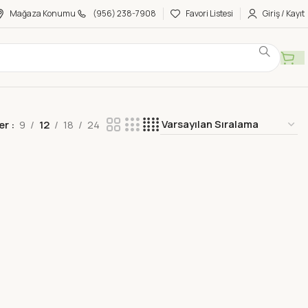
Mağaza Konumu
(956) 238-7908
Favori Listesi
Giriş / Kayıt
er
9
12
18
24