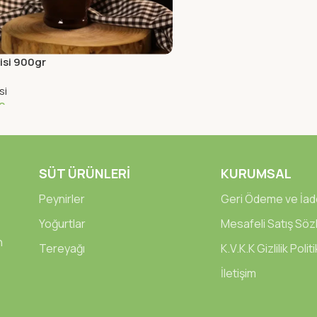
isi 900gr
si
0
 Ekle
SÜT ÜRÜNLERİ
KURUMSAL
Peynirler
Geri Ödeme ve İade
Yoğurtlar
Mesafeli Satış Sö
n
Tereyağı
K.V.K.K Gizlilik Polit
İletişim