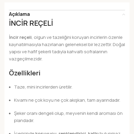
Açıklama
İNCİR REÇELİ
İncir reçeli
, olgun ve tazeliğini koruyan incirlerin özenle
kaynatılmasıyla hazırlanan geleneksel bir lezzettir. Doğal
yapısı ve hafif şekerli tadıyla kahvaltı sofralarının
vazgeçilmezidir.
Özellikleri
Taze, mini incirlerden üretilir.
Kıvamı ne çok koyu ne çok akışkan, tam ayarındadır.
Şeker oranı dengeli olup, meyvenin kendi aroması ön
plandadır.
İçerisinde
koruyucu, renklendirici, katkı
bulunmaz.