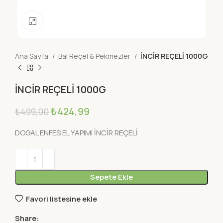
Büyütmek için tıklayın
Ana Sayfa
Bal Reçel & Pekmezler
İNCİR REÇELİ 1000G
İNCİR REÇELİ 1000G
₺
424,99
₺
499,00
DOGAL ENFES EL YAPIMI İNCİR REÇELİ
Sepete Ekle
Favori listesine ekle
Share: