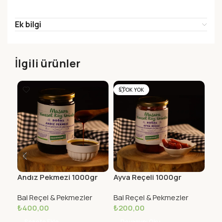
Ek bilgi
İlgili ürünler
STOK YOK
Andız Pekmezi 1000gr
Ayva Reçeli 1000gr
Har
Bal Reçel & Pekmezler
Bal Reçel & Pekmezler
Bal
₺
400,00
₺
200,00
₺
4
Sepete Ekle
Devamını Oku
S